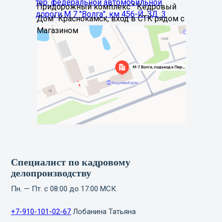
тер. федеральной автомобильной
Придорожный комплекс " Кедровый
дороги M 7 "Волга", км 456-Й, ЗД. 3
Дом" Краснокамск, вход в СТК рядом с
Магазином
Специалист по кадровому
делопроизводству
Пн. — Пт. с 08:00 до 17:00 МСК
+7-910-101-02-67
Лобанина Татьяна